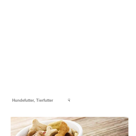
Hundefutter, Tierfutter
☟