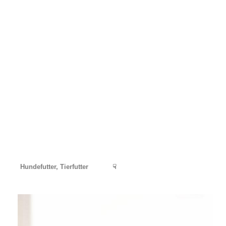
Hundefutter, Tierfutter
☟