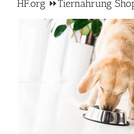
HF.org ⏩Tiernahrung Shop