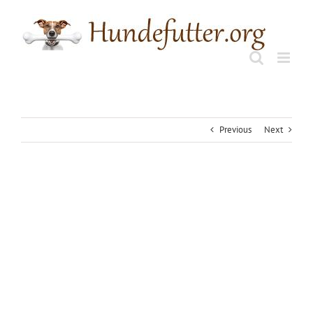
Skip
to
content
Previous
Next