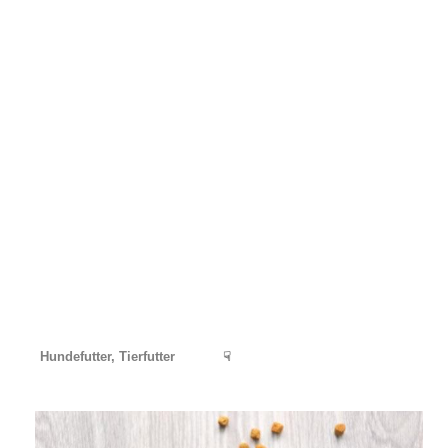
Hundefutter, Tierfutter
☟