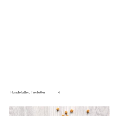
Hundefutter, Tierfutter
☟