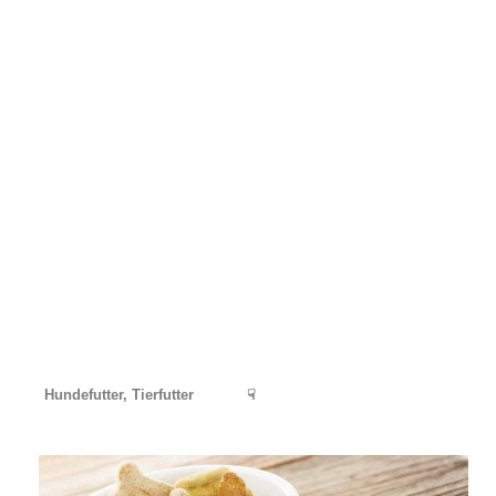
Hundefutter, Tierfutter
☟