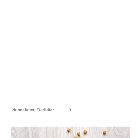
Hundefutter, Tierfutter
☟