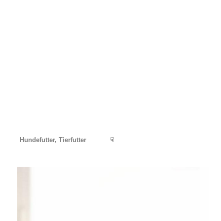
Hundefutter, Tierfutter
☟