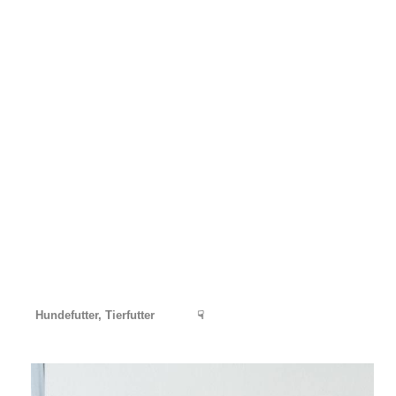
Hundefutter, Tierfutter
☟