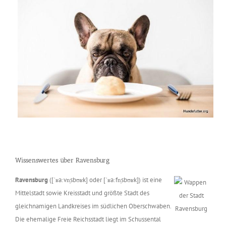
Wissenswertes über Ravensburg
Ravensburg
([ˈʁaːvn̩sbʊʁk] oder [ˈʁaːfn̩sbʊʁk]) ist eine
Mittelstadt sowie Kreisstadt und größte Stadt des
gleichnamigen Landkreises im südlichen Oberschwaben.
Die ehemalige Freie Reichsstadt liegt im Schussental