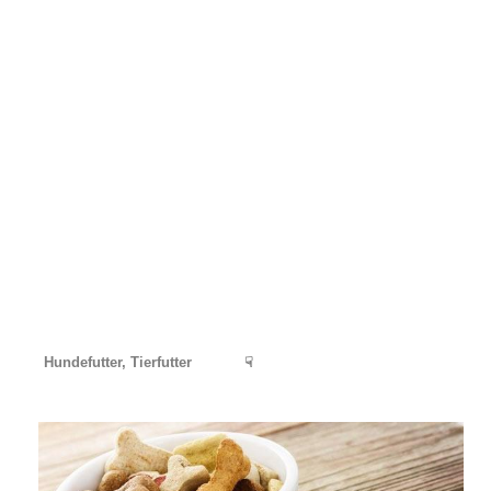
Hundefutter, Tierfutter
☟