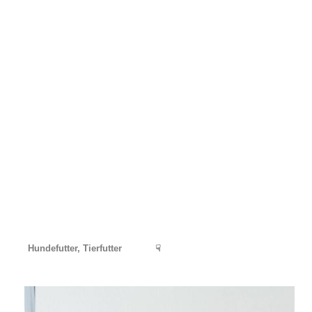
Hundefutter, Tierfutter
☟