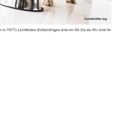
 in 70771 Leinfelden-Echterdingen sind wir für Sie da. Wir sind Ihr