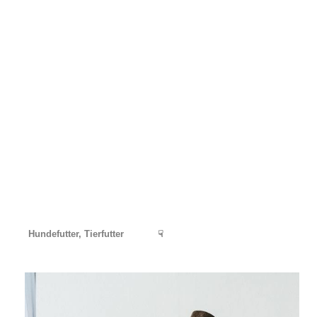
Hundefutter, Tierfutter
☟