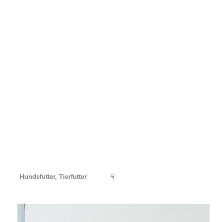
Hundefutter, Tierfutter
☟