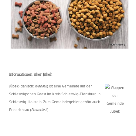
Informationen über Jübek
Jübek
(dänisch:
Jydbæk
) ist eine Gemeinde auf der
Schleswigschen Geest im Kreis Schleswig-Flensburg in
Schleswig-Holstein. Zum Gemeindegebiet gehört auch
Friedrichsau (
Frederikså
).