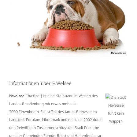
Informationen über Havelsee
Havelsee
[ˈhaːfl̩zeː] ist eine Kleinstadt im Westen des
Landes Brandenburg mit etwas mehr als
3000 Einwohnern. Sie ist Teil des Amtes Beetzsee im
Landkreis Potsdam-Mittelmark und entstand 2002 durch
den freiwilligen Zusammenschluss der Stadt Pritzerbe
und der Gemeinden Fohrde, Briest und Hohenferchesar