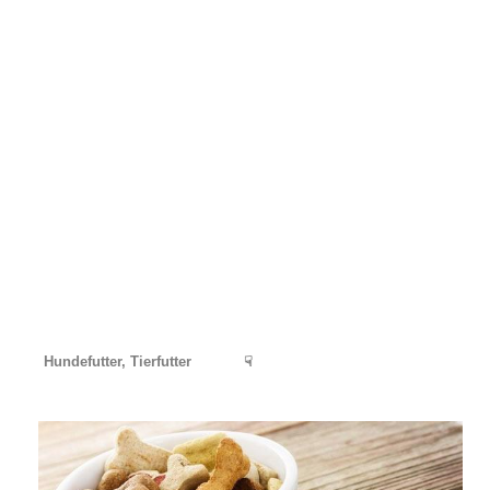
Hundefutter, Tierfutter
☟