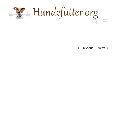
Skip
to
content
Previous
Next