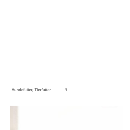
Hundefutter, Tierfutter
☟