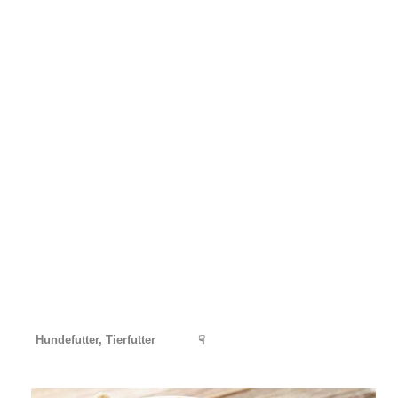
Hundefutter, Tierfutter
☟