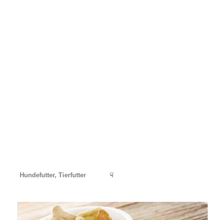
Hundefutter, Tierfutter
☟