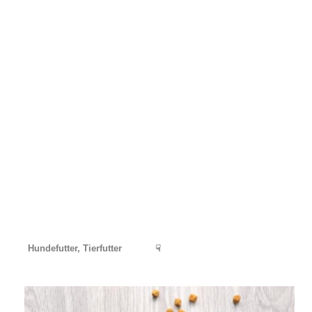
Hundefutter, Tierfutter
☟