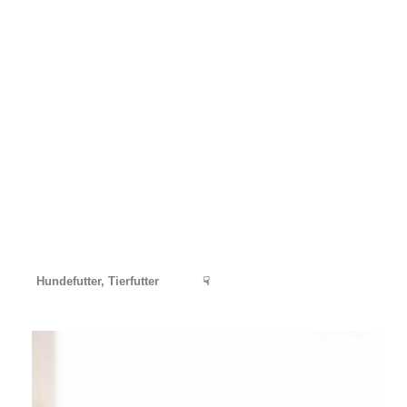
Hundefutter, Tierfutter
☟